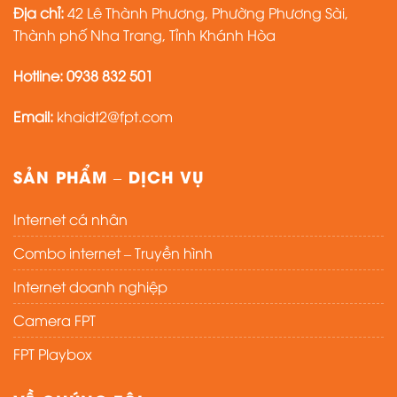
Địa chỉ:
42 Lê Thành Phương, Phường Phương Sài,
Thành phố Nha Trang, Tỉnh Khánh Hòa
Hotline:
0938 832 501
Email:
khaidt2@fpt.com
SẢN PHẨM – DỊCH VỤ
Internet cá nhân
Combo internet – Truyền hình
Internet doanh nghiệp
Camera FPT
FPT Playbox