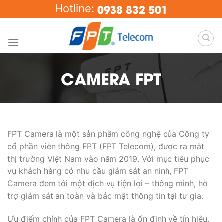
Skip
0938 832 501
Hotline:
to
content
CAMERA FPT
FPT Camera là một sản phẩm công nghệ của Công ty
cổ phần viễn thông FPT (FPT Telecom), được ra mắt
thị trường Việt Nam vào năm 2019. Với mục tiêu phục
vụ khách hàng có nhu cầu giám sát an ninh, FPT
Camera đem tới một dịch vụ tiện lợi – thông minh, hỗ
trợ giám sát an toàn và bảo mật thông tin tại tư gia.
Ưu điểm chính của FPT Camera là ổn định về tín hiệu,