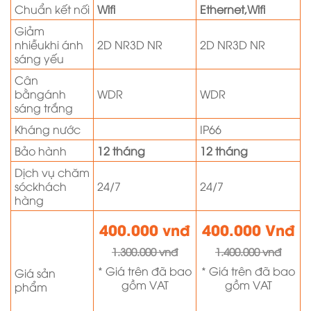
Chuẩn kết nối
Wifi
Ethernet,Wifi
Giảm
nhiễukhi ánh
2D NR3D NR
2D NR3D NR
sáng yếu
Cân
bằngánh
WDR
WDR
sáng trắng
Kháng nước
IP66
Bảo hành
12 tháng
12 tháng
Dịch vụ chăm
sóckhách
24/7
24/7
hàng
400.000 vnđ
400.000 Vnđ
1.300.000 vnđ
1.400.000 vnđ
* Giá trên đã bao
* Giá trên đã bao
Giá sản
gồm VAT
gồm VAT
phẩm