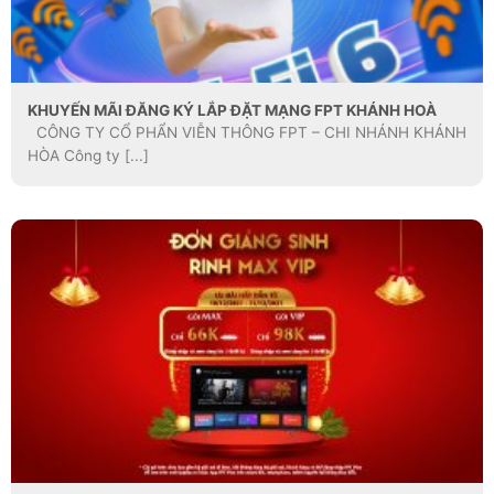
KHUYẾN MÃI ĐĂNG KÝ LẮP ĐẶT MẠNG FPT KHÁNH HOÀ
CÔNG TY CỔ PHẨN VIỄN THÔNG FPT – CHI NHÁNH KHÁNH
HÒA Công ty [...]