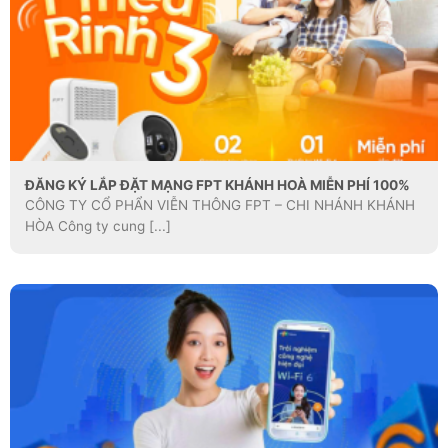
ĐĂNG KÝ LẮP ĐẶT MẠNG FPT KHÁNH HOÀ MIỄN PHÍ 100%
CÔNG TY CỔ PHẨN VIỄN THÔNG FPT – CHI NHÁNH KHÁNH
HÒA Công ty cung [...]