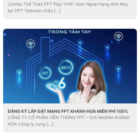
Combo Thể Thao FPT Play VVIP: Xem Ngoại Hạng Anh Mục
lục FPT Telecom chào [...]
ĐĂNG KÝ LẮP ĐẶT MẠNG FPT KHÁNH HOÀ MIỄN PHÍ 100%
CÔNG TY CỔ PHẨN VIỄN THÔNG FPT – CHI NHÁNH KHÁNH
HÒA Công ty cung [...]