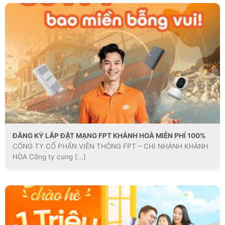
ĐĂNG KÝ LẮP ĐẶT MẠNG FPT KHÁNH HOÀ MIỄN PHÍ 100%
CÔNG TY CỔ PHẨN VIỄN THÔNG FPT – CHI NHÁNH KHÁNH
HÒA Công ty cung [...]