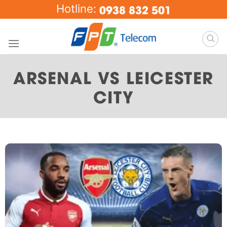
Skip
0938 832 501
Hotline:
to
content
ARSENAL VS LEICESTER
CITY