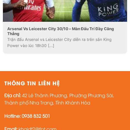
Arsenal Vs Leicester City 30/10 – Màn Đấu Trí Đầy Căng
Thẳng
Trận đấu Arsenal vs Leicester City diễn ra trên sân King
Power vào lúc 18h30 [...]
THÔNG TIN LIÊN HỆ
Địa chỉ:
42 Lê Thành Phương, Phường Phương Sài,
Thành phố Nha Trang, Tỉnh Khánh Hòa
Hotline:
0938 832 501
Email:
khaidt2@fpt.com