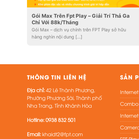
Gói Max Trên Fpt Play – Giải Trí Thả Ga
Chỉ Với 88k/Tháng
Gói Max – dịch vụ chính trên FPT Play sở hữu
hàng nghìn nội dung [...]
THÔNG TIN LIÊN HỆ
SẢN P
Địa chỉ:
42 Lê Thành Phương,
Interne
Phường Phương Sài, Thành phố
Combo i
Nha Trang, Tỉnh Khánh Hòa
Interne
Hotline:
0938 832 501
Camera
Email:
khaidt2@fpt.com
FPT Pla