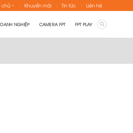
g chủ
Khuyến mãi
Tin tức
Liên hệ
DOANH NGHIỆP
CAMERA FPT
FPT PLAY