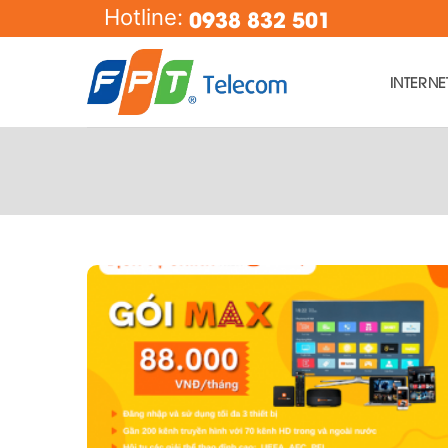
Skip
0938 832 501
Hotline:
to
content
INTERN