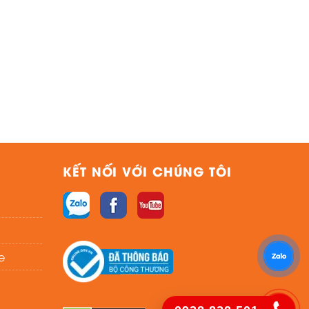
KẾT NỐI VỚI CHÚNG TÔI
e