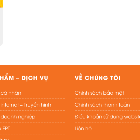
HẨM – DỊCH VỤ
VỀ CHÚNG TÔI
t cá nhân
Chính sách bảo mật
nternet – Truyền hình
Chính sách thanh toán
t doanh nghiệp
Điều khoản sử dụng websit
 FPT
Liên hệ
ybox