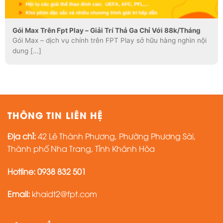
Gói Max Trên Fpt Play – Giải Trí Thả Ga Chỉ Với 88k/Tháng
Gói Max – dịch vụ chính trên FPT Play sở hữu hàng nghìn nội
dung [...]
THÔNG TIN LIÊN HỆ
Địa chỉ:
42 Lê Thành Phương, Phường Phương Sài,
Thành phố Nha Trang, Tỉnh Khánh Hòa
Hotline:
0938 832 501
Email:
khaidt2@fpt.com