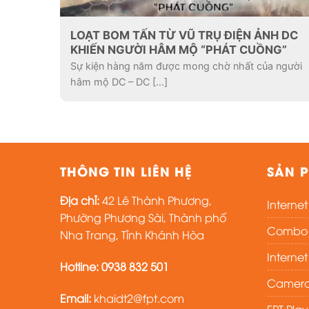
LOẠT BOM TẤN TỪ VŨ TRỤ ĐIỆN ẢNH DC
KHIẾN NGƯỜI HÂM MỘ “PHÁT CUỒNG”
Sự kiện hàng năm được mong chờ nhất của người
hâm mộ DC – DC [...]
THÔNG TIN LIÊN HỆ
SẢN P
Địa chỉ:
42 Lê Thành Phương,
Interne
Phường Phương Sài, Thành phố
Combo i
Nha Trang, Tỉnh Khánh Hòa
Interne
Hotline:
0938 832 501
Camera
Email:
khaidt2@fpt.com
FPT Pla