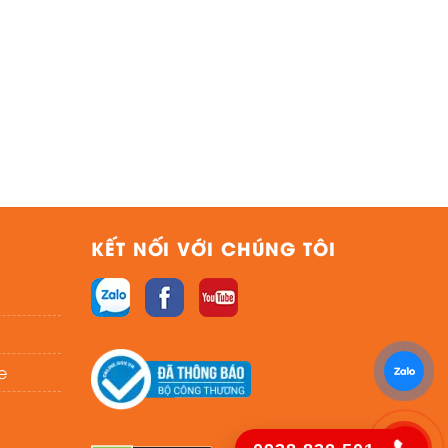
KẾT NỐI VỚI CHÚNG TÔI
e