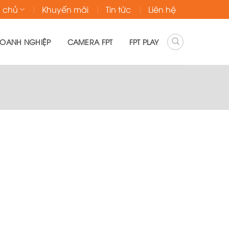
g chủ
Khuyến mãi
Tin tức
Liên hệ
DOANH NGHIỆP
CAMERA FPT
FPT PLAY