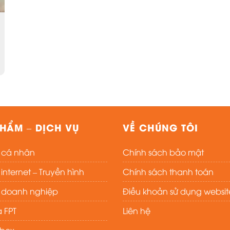
HẨM – DỊCH VỤ
VỀ CHÚNG TÔI
t cá nhân
Chính sách bảo mật
nternet – Truyền hình
Chính sách thanh toán
t doanh nghiệp
Điều khoản sử dụng websit
 FPT
Liên hệ
ybox