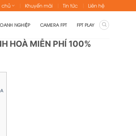
g chủ
Khuyến mãi
Tin tức
Liên hệ
DOANH NGHIỆP
CAMERA FPT
FPT PLAY
H HOÀ MIỄN PHÍ 100%
ÒA