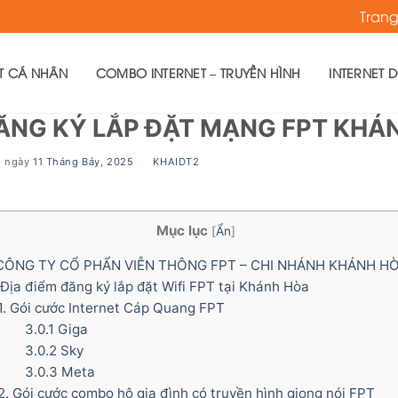
Tran
ET CÁ NHÂN
COMBO INTERNET – TRUYỀN HÌNH
INTERNET 
ĂNG KÝ LẮP ĐẶT MẠNG FPT KHÁN
g ngày
11 Tháng Bảy, 2025
BY
KHAIDT2
Mục lục
[
Ẩn
]
ÔNG TY CỔ PHẨN VIỄN THÔNG FPT – CHI NHÁNH KHÁNH H
ịa điểm đăng ký lắp đặt Wifi FPT tại Khánh Hòa
1. Gói cước Internet Cáp Quang FPT
3.0.1
Giga
3.0.2
Sky
3.0.3
Meta
. Gói cước combo hộ gia đình có truyền hình giọng nói FPT