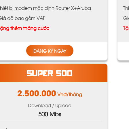
Thiết bị modem mặc định:Router X+Aruba
Th
Giá đã bao gồm VAT
Gi
Tặng thêm tháng cước
Tặ
ĐĂNG KÝ NGAY
SUPER 500
2.500.000
Vnđ/tháng
Download / Upload
500 Mbs