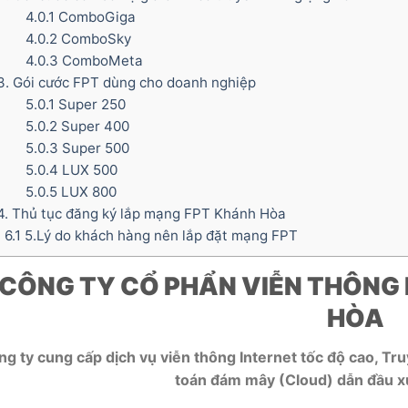
4.0.1
ComboGiga
4.0.2
ComboSky
4.0.3
ComboMeta
. Gói cước FPT dùng cho doanh nghiệp
5.0.1
Super 250
5.0.2
Super 400
5.0.3
Super 500
5.0.4
LUX 500
5.0.5
LUX 800
. Thủ tục đăng ký lắp mạng FPT Khánh Hòa
6.1
5.Lý do khách hàng nên lắp đặt mạng FPT
CÔNG TY CỔ PHẨN VIỄN THÔNG 
HÒA
g ty cung cấp dịch vụ viễn thông Internet tốc độ cao, T
toán đám mây (Cloud) dẫn đầu xu