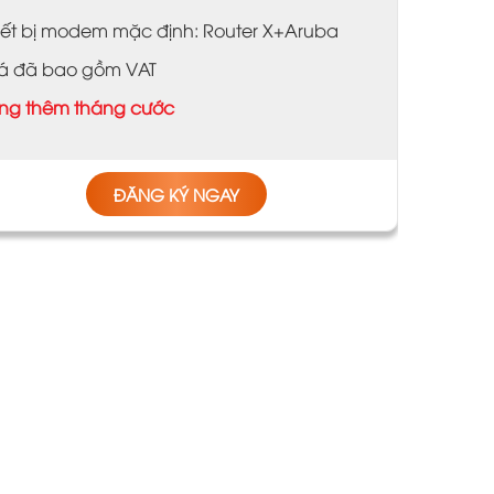
iết bị modem mặc định: Router X+Aruba
á đã bao gồm VAT
ng thêm tháng cước
ĐĂNG KÝ NGAY