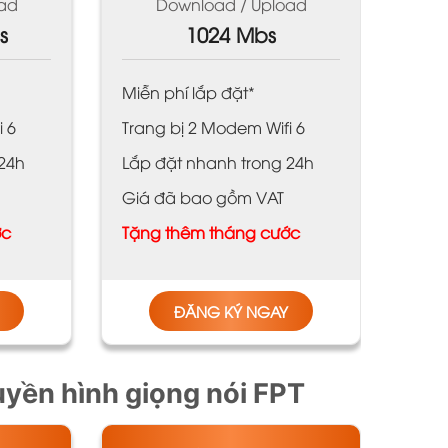
ad
Download / Upload
s
1024 Mbs
Miễn phí lắp đặt*
i 6
Trang bị 2 Modem Wifi 6
 24h
Lắp đặt nhanh trong 24h
Giá đã bao gồm VAT
ớc
Tặng thêm tháng cước
ĐĂNG KÝ NGAY
uyền hình giọng nói FPT