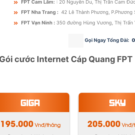
FPT Cam Lâm:
: 20 Nguyễn Du, Thị Trấn Cam Đứ
FPT Nha Trang :
42 Lê Thành Phương, P.Phương S
FPT Vạn Ninh :
350 đường Hùng Vương, Thị Trấn 
Gọi Ngay Tổng Đài:
0
 Gói cước Internet Cáp Quang FPT
GIGA
SKY
195.000
205.000
Vnđ/tháng
Vnđ/