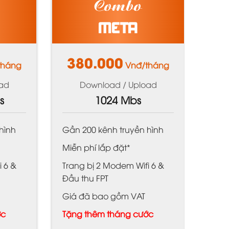
Combo
META
380.000
tháng
Vnđ/tháng
ad
Download / Upload
s
1024 Mbs
hình
Gần 200 kênh truyền hình
Miễn phí lắp đặt*
i 6 &
Trang bị 2 Modem Wifi 6 &
Đầu thu FPT
Giá đã bao gồm VAT
ớc
Tặng thêm tháng cước