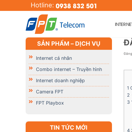
Skip
0938 832 501
Hotline:
to
content
INTERN
Đ
SẢN PHẨM – DỊCH VỤ
Đăn
Internet cá nhân
Combo internet – Truyền hình
Internet doanh nghiệp
1
C
Camera FPT
2
Đ
3
FPT Playbox
TIN TỨC MỚI
4
2