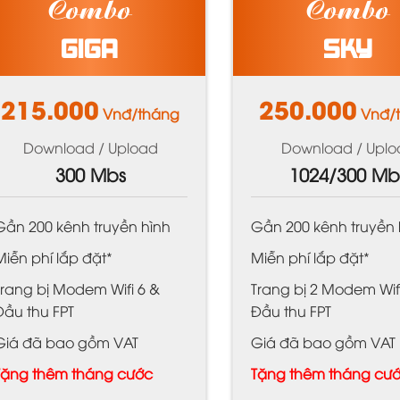
Combo
Combo
GIGA
SKY
215.000
250.000
Vnđ/tháng
Vnđ/
Download / Upload
Download / Uplo
300 Mbs
1024/300 Mb
Gần 200 kênh truyền hình
Gần 200 kênh truyền 
Miễn phí lắp đặt*
Miễn phí lắp đặt*
Trang bị Modem Wifi 6 &
Trang bị 2 Modem Wif
Đầu thu FPT
Đầu thu FPT
Giá đã bao gồm VAT
Giá đã bao gồm VAT
Tặng thêm tháng cước
Tặng thêm tháng cư