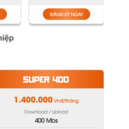
ĐĂNG KÝ NGAY
hiệp
SUPER 400
1.400.000
Vnđ/tháng
Download / Upload
400 Mbs