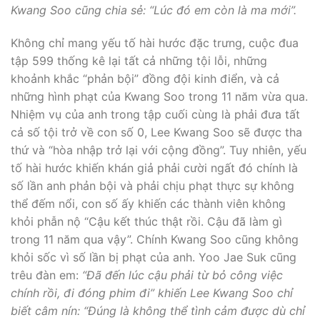
Kwang Soo cũng chia sẻ: “Lúc đó em còn là ma mới”.
Không chỉ mang yếu tố hài hước đặc trưng, cuộc đua
tập 599 thống kê lại tất cả những tội lỗi, những
khoảnh khắc “phản bội” đồng đội kinh điển, và cả
những hình phạt của Kwang Soo trong 11 năm vừa qua.
Nhiệm vụ của anh trong tập cuối cùng là phải đưa tất
cả số tội trở về con số 0, Lee Kwang Soo sẽ được tha
thứ và “hòa nhập trở lại với cộng đồng”. Tuy nhiên, yếu
tố hài hước khiến khán giả phải cười ngất đó chính là
số lần anh phản bội và phải chịu phạt thực sự không
thể đếm nổi, con số ấy khiến các thành viên không
khỏi phẫn nộ “Cậu kết thúc thật rồi. Cậu đã làm gì
trong 11 năm qua vậy”. Chính Kwang Soo cũng không
khỏi sốc vì số lần bị phạt của anh. Yoo Jae Suk cũng
trêu đàn em:
“Đã đến lúc cậu phải từ bỏ công việc
chính rồi, đi đóng phim đi” khiến Lee Kwang Soo chỉ
biết câm nín: “Đúng là không thể tình cảm được dù chỉ