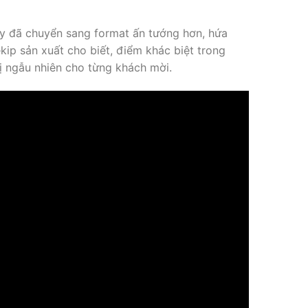
ay đã chuyển sang format ấn tướng hơn, hứa
kip sản xuất cho biết, điểm khác biệt trong
bị ngẫu nhiên cho từng khách mời.