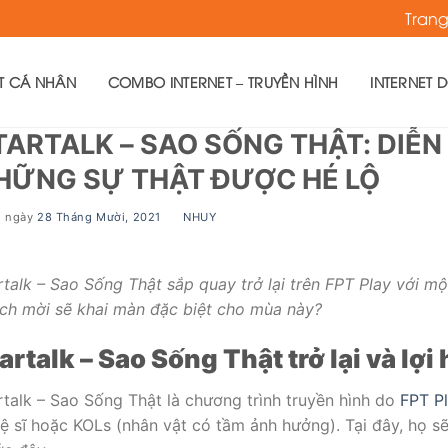
Tran
ET CÁ NHÂN
COMBO INTERNET – TRUYỀN HÌNH
INTERNET 
TARTALK – SAO SỐNG THẬT: DIỄN
HỮNG SỰ THẬT ĐƯỢC HÉ LỘ
g ngày
28 Tháng Mười, 2021
BY
NHUY
rtalk – Sao Sống Thật sắp quay trở lại trên FPT Play với một
ch mời sẽ khai màn đặc biệt cho mùa này?
artalk
– Sao Sống Thật trở lại và lợi
rtalk – Sao Sống Thật là chương trình truyền hình do
FPT P
ệ sĩ hoặc KOLs (nhân vật có tầm ảnh hưởng). Tại đây, họ sẽ