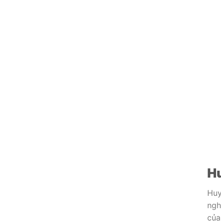
Hu
Huy
ngh
của