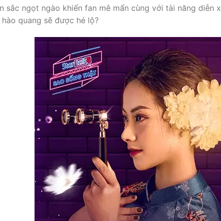
n sắc ngọt ngào khiến fan mê mẩn cùng với tài năng diễn x
 hào quang sẽ được hé lộ?