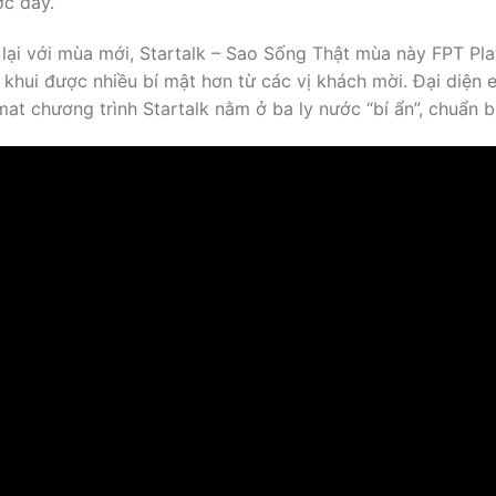
ớc đây.
 lại với mùa mới, Startalk – Sao Sống Thật mùa này FPT Pl
 khui được nhiều bí mật hơn từ các vị khách mời. Đại diện e
mat chương trình Startalk nằm ở ba ly nước “bí ẩn”, chuẩn 