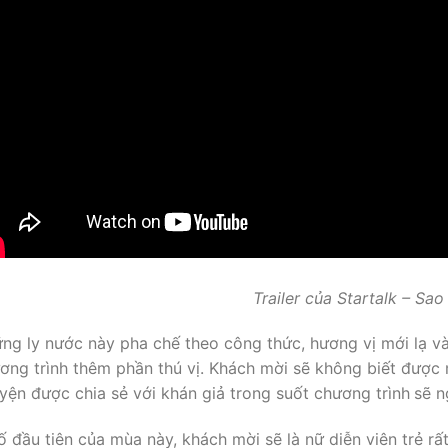
Trailer của
Startalk
– Sao
ng ly nước này pha chế theo công thức, hương vị mới lạ và
ơng trình thêm phần thú vị. Khách mời sẽ không biết được 
yện được chia sẻ với khán giả trong suốt chương trình
sẽ n
ố đầu tiên của mùa này, khách mời sẽ là nữ diễn viên trẻ rấ