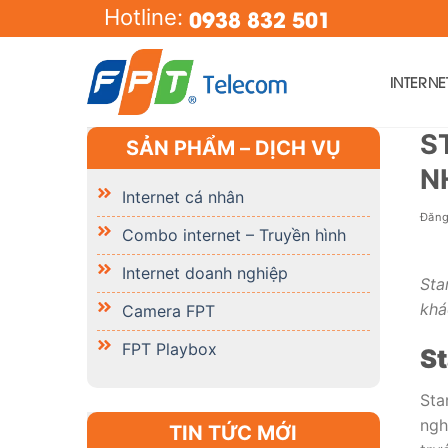
Skip
0938 832 501
Hotline:
to
content
INTERN
S
SẢN PHẨM – DỊCH VỤ
N
Internet cá nhân
Đăn
Combo internet – Truyền hình
Internet doanh nghiệp
Sta
khá
Camera FPT
FPT Playbox
St
Sta
ngh
TIN TỨC MỚI