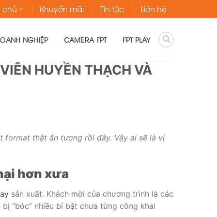
g chủ
Khuyến mãi
Tin tức
Liên hệ
DOANH NGHIỆP
CAMERA FPT
FPT PLAY
 VIÊN HUYỀN THẠCH VÀ
 format thật ấn tượng rồi đây. Vậy ai sẽ là vị
 hại hơn xưa
lay
sản xuất. Khách mời của chương trình là các
 bị “bóc” nhiều bí bật chưa từng công khai