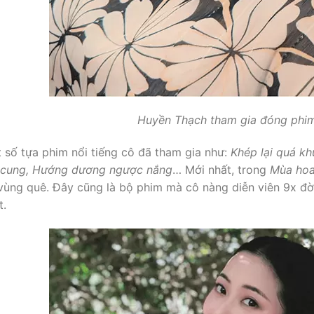
Huyền Thạch tham gia đóng phim 
 số tựa phim nổi tiếng cô đã tham gia như:
Khép lại quá kh
cung, Hướng dương ngược nắng
… Mới nhất, trong
Mùa hoa 
vùng quê. Đây cũng là bộ phim mà cô nàng diễn viên 9x đời
t.