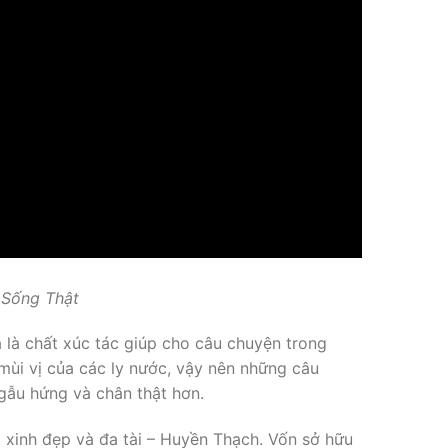
 Sống Thật
 là chất xúc tác giúp cho câu chuyện trong
mùi vị của các ly nước, vậy nên những câu
gẫu hứng và chân thật hơn.
t xinh đẹp và đa tài – Huyền Thạch. Vốn sở hữu