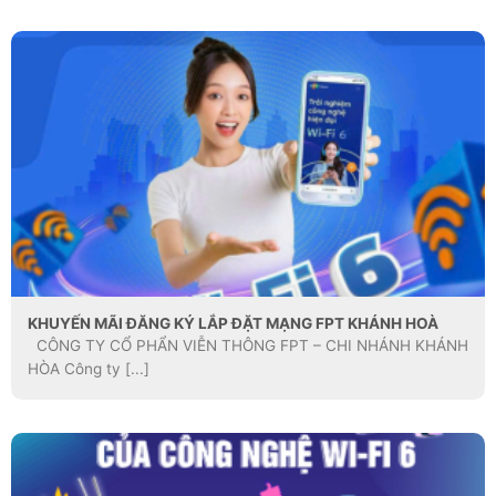
KHUYẾN MÃI ĐĂNG KÝ LẮP ĐẶT MẠNG FPT KHÁNH HOÀ
CÔNG TY CỔ PHẨN VIỄN THÔNG FPT – CHI NHÁNH KHÁNH
HÒA Công ty [...]