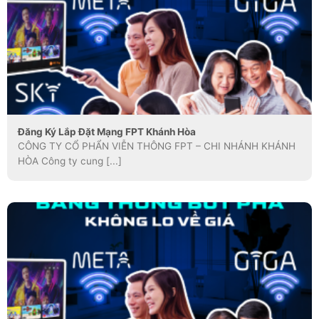
Đăng Ký Lắp Đặt Mạng FPT Khánh Hòa
CÔNG TY CỔ PHẨN VIỄN THÔNG FPT – CHI NHÁNH KHÁNH
HÒA Công ty cung [...]