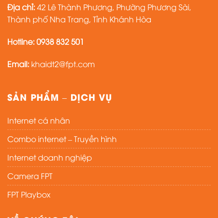
Địa chỉ:
42 Lê Thành Phương, Phường Phương Sài,
Thành phố Nha Trang, Tỉnh Khánh Hòa
Hotline:
0938 832 501
Email:
khaidt2@fpt.com
SẢN PHẨM – DỊCH VỤ
Internet cá nhân
Combo internet – Truyền hình
Internet doanh nghiệp
Camera FPT
FPT Playbox